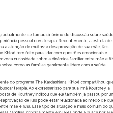
 gradualmente, se tornou sinônimo de discussão sobre saúd
periência pessoal com terapia. Recentemente, a estrela de
u a atenção de muitos: a desaprovação de sua mãe, Kris
ue Khloé tem feito para lidar com questões emocionais e
voca curiosidade sobre a dinâmica familiar entre mãe e fil
 sobre como as famílias geralmente lidam com a saúde
cente do programa The Kardashians, Khloé compartilhou qu
uscar terapia. Ao expressar isso para sua irmã Kourtney, a
esposta de Kourtney indicou que ela também já passou por 
esaprovação de Kris pode estar relacionada ao medo de qu
ntre mãe e filha. Esse tipo de situação é mais comum do q
sas famílias, principalmente em lares onde a busca por aju