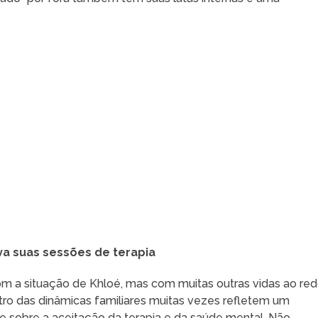
a suas sessões de terapia
m a situação de Khloé, mas com muitas outras vidas ao red
tro das dinâmicas familiares muitas vezes refletem um
 sobre a aceitação da terapia e da saúde mental. Não