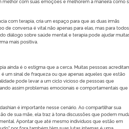
idem melhor com suas emoções e melhorem a maneira como 
ncia com terapia, cria um espaço para que as duas irmãs
po de conversa é vital não apenas para elas, mas para todo
do diálogo sobre saúde mental e terapia pode ajudar muita
ma mais positiva.
pia ainda é o estigma que a cerca. Muitas pessoas acredita
 é um sinal de fraqueza ou que apenas aqueles que estão
alidade pode levar a um ciclo vicioso de pessoas que
entando assim problemas emocionais e comportamentais que
dashian é importante nesse cenário. Ao compartilhar sua
ação de sua mãe, ela traz à tona discussões que podem mud
mental. Apontar que até mesmo indivíduos que estão em
udo” por fora também têm suas lutas internas é uma