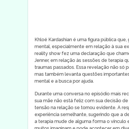
Khloé Kardashian é uma figura pública que,
mental, especialmente em relação à sua ex
reality show fez uma declaração que chamo
Jenner, em relação às sessões de terapia q
traumas passados. Essa revelação não só pro
mas também levanta questões importantes
mental e a busca por ajuda.
Durante uma conversa no episódio mais re
sua mãe não está feliz com sua decisão de b
tensão na relação se tornou evidente. A r
experiência semelhante, sugerindo que a d
a terapia mude de alguma forma o vínculo e
muitos imaginam e pode acontecer em diver