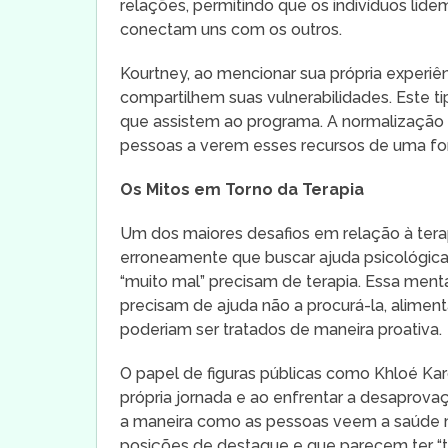
relações, permitindo que os indivíduos l
conectam uns com os outros.
Kourtney, ao mencionar sua própria experiê
compartilhem suas vulnerabilidades. Este ti
que assistem ao programa. A normalização 
pessoas a verem esses recursos de uma for
Os Mitos em Torno da Terapia
Um dos maiores desafios em relação à tera
erroneamente que buscar ajuda psicológica
“muito mal” precisam de terapia. Essa ment
precisam de ajuda não a procurá-la, alim
poderiam ser tratados de maneira proativa.
O papel de figuras públicas como Khloé Kar
própria jornada e ao enfrentar a desaprov
a maneira como as pessoas veem a saúde 
posições de destaque e que parecem ter “t