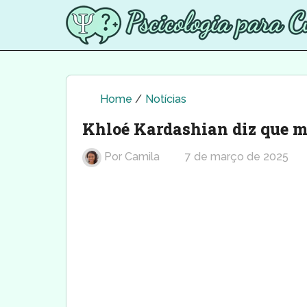
Home
/
Notícias
Khloé Kardashian diz que mã
Por
Camila
7 de março de 2025