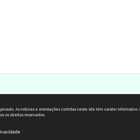
rivado. As notícias e orientações contidas neste site têm caráter informativo
os os direitos reservados.
rivacidade