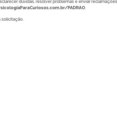
sclarecer dúvidas, resolver problemas e enviar reclamaçõe
PsicologiaParaCuriosos.com.br/PADRAO
.
a solicitação.