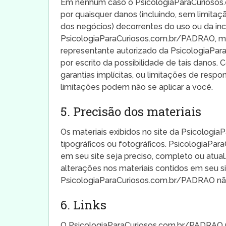
Em nenhum caso o PsicologiaParaCuriosos.
por quaisquer danos (incluindo, sem limitaç
dos negócios) decorrentes do uso ou da in
PsicologiaParaCuriosos.com.br/PADRAO, 
representante autorizado da PsicologiaPar
por escrito da possibilidade de tais danos
garantias implícitas, ou limitações de resp
limitações podem não se aplicar a você.
5. Precisão dos materiais
Os materiais exibidos no site da Psicologi
tipográficos ou fotográficos. PsicologiaP
em seu site seja preciso, completo ou atu
alterações nos materiais contidos em seu s
PsicologiaParaCuriosos.com.br/PADRAO não
6. Links
O PsicologiaParaCuriosos.com.br/PADRAO não