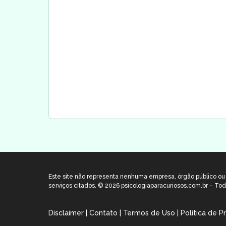
Este site não representa nenhuma empresa, órgão público ou p
serviços citados. © 2026 psicologiaparacuriosos.com.br – Tod
Disclaimer
|
Contato
|
Termos de Uso
|
Política de P