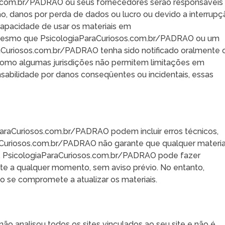
com.br/PADRAO ou seus fornecedores serão responsáveis ​
ão, danos por perda de dados ou lucro ou devido a interrupç
capacidade de usar os materiais em
mesmo que PsicologiaParaCuriosos.com.br/PADRAO ou um
aCuriosos.com.br/PADRAO tenha sido notificado oralmente 
. Como algumas jurisdições não permitem limitações em
onsabilidade por danos conseqüentes ou incidentais, essas
aParaCuriosos.com.br/PADRAO podem incluir erros técnicos,
araCuriosos.com.br/PADRAO não garante que qualquer materia
al. PsicologiaParaCuriosos.com.br/PADRAO pode fazer
ite a qualquer momento, sem aviso prévio. No entanto,
 se compromete a atualizar os materiais.
 analisou todos os sites vinculados ao seu site e não é