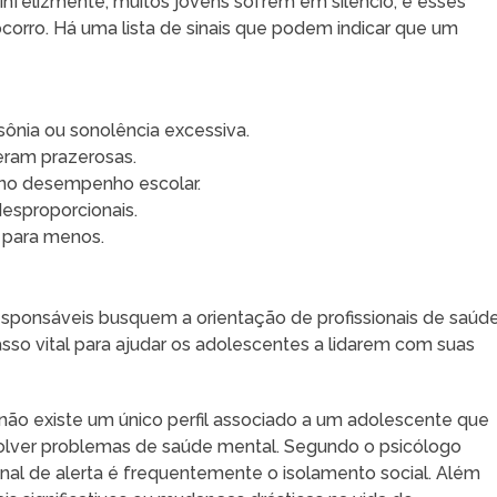
nfelizmente, muitos jovens sofrem em silêncio, e esses
rro. Há uma lista de sinais que podem indicar que um
ônia ou sonolência excessiva.
eram prazerosas.
 no desempenho escolar.
desproporcionais.
u para menos.
 responsáveis busquem a orientação de profissionais de saúd
sso vital para ajudar os adolescentes a lidarem com suas
não existe um único perfil associado a um adolescente que
olver problemas de saúde mental. Segundo o psicólogo
inal de alerta é frequentemente o isolamento social. Além