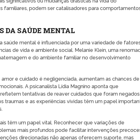
ais significativos ou mudanças drásticas na vida do
es familiares, podem ser catalisadores para comportamento
S DA SAÚDE MENTAL
 saúde mental é influenciada por uma variedade de fatores
ências de vida e ambiente social. Melanie Klein, uma renoma
 maternagem e do ambiente familiar no desenvolvimento
e amor e cuidado é negligenciada, aumentam as chances de
cionais. A psicanalista Lídia Magnino aponta que
refletem tentativas de reaver cuidados que foram negados
ar, os traumas e as experiências vividas têm um papel importan
.
ais têm um papel vital. Reconhecer que variações de
lemas mais profundos pode facilitar intervenções precoce
ervenções direcionadas não apenas oferecem suporte, mas