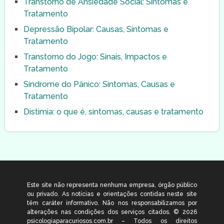
Transtorno de Ansiedade Social: Sintomas e
Tratamento
Depressão Bipolar: Causas, Sintomas e
Tratamento
Transtorno do Jogo: Sinais, Impactos e
Tratamento
Síndrome do Pânico: Sintomas, Causas e
Tratamento
Distimia: o que é, sintomas, causas e tratamento
Este site não representa nenhuma empresa, órgão público
ou privado. As notícias e orientações contidas neste site
têm caráter informativo. Não nos responsabilizamos por
alterações nas condições dos serviços citados. © 2026
psicologiaparacuriosos.com.br – Todos os direitos