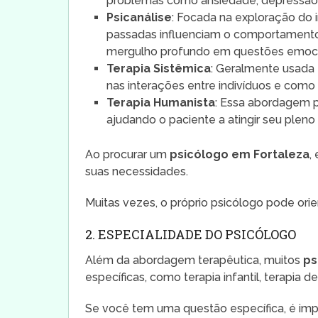
problemas como ansiedade, depressão e
Psicanálise
: Focada na exploração do 
passadas influenciam o comportamento
mergulho profundo em questões emoci
Terapia Sistêmica
: Geralmente usada e
nas interações entre indivíduos e co
Terapia Humanista
: Essa abordagem 
ajudando o paciente a atingir seu pleno 
Ao procurar um
psicólogo em Fortaleza
,
suas necessidades.
Muitas vezes, o próprio psicólogo pode ori
2. ESPECIALIDADE DO PSICÓLOGO
Além da abordagem terapêutica, muitos
ps
específicas, como terapia infantil, terapia 
Se você tem uma questão específica, é impo