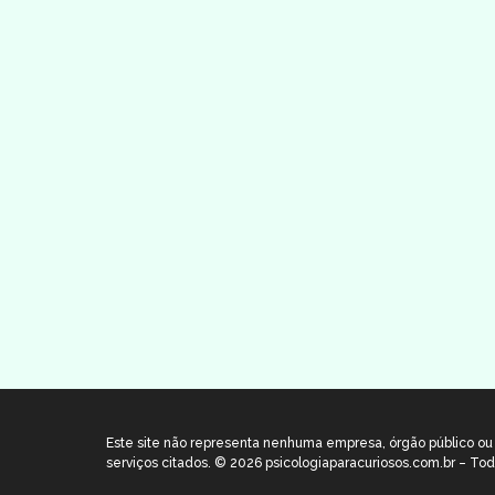
Este site não representa nenhuma empresa, órgão público ou p
serviços citados. © 2026 psicologiaparacuriosos.com.br – Tod