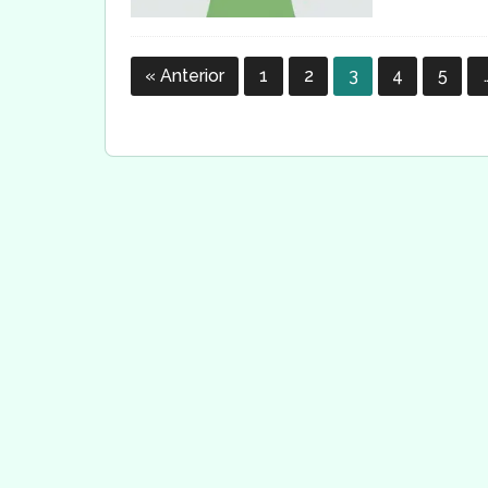
« Anterior
1
2
3
4
5