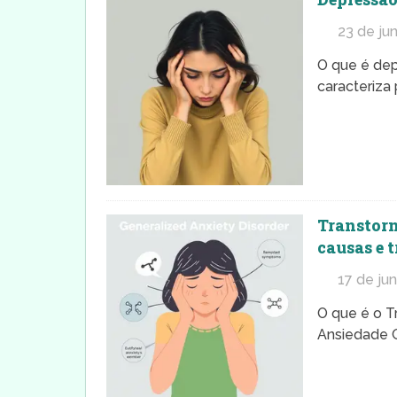
23 de ju
O que é dep
caracteriza 
Transtorn
causas e
17 de ju
O que é o T
Ansiedade Ge