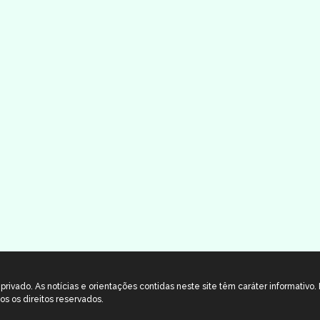
rivado. As notícias e orientações contidas neste site têm caráter informativo
os os direitos reservados.