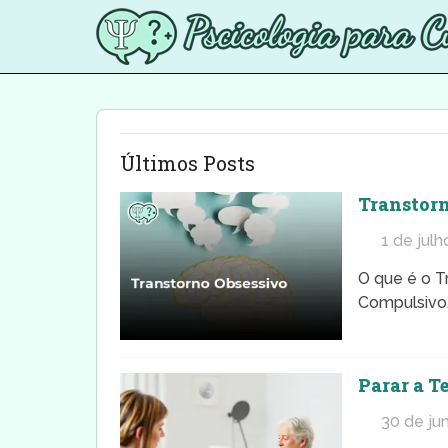
Últimos Posts
Transtorn
1 de julh
O que é o T
Compulsivo,
Parar a T
30 de ju