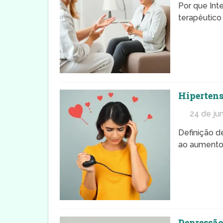
Por que Int
terapêutico
Hipertens
24 de ju
Definição d
ao aumento 
Depressão